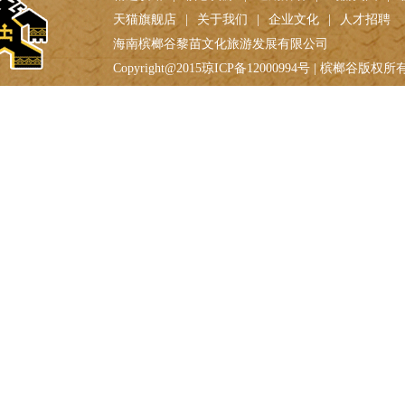
南湾猴岛
蜈支洲岛
精选攻略
|
核心资源
|
近期活动
|
绚丽美图
|
天猫旗舰店
|
关于我们
|
企业文化
|
人才招聘
海南槟榔谷黎苗文化旅游发展有限公司
Copyright@2015琼ICP备12000994号 | 槟榔谷版权所