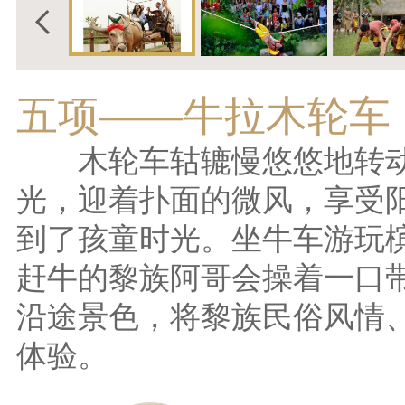
五项——攀藤摘花
“攀藤摘花”是黎族人民创
两树之间以藤相连，藤的一
尽全力悬到对面去采摘，谁
这条不长的藤条上竞技，真
的挑战。那一双双攀藤的爆
这既是美的象征；也是力的
汉们而助威呐喊的拉拉队总