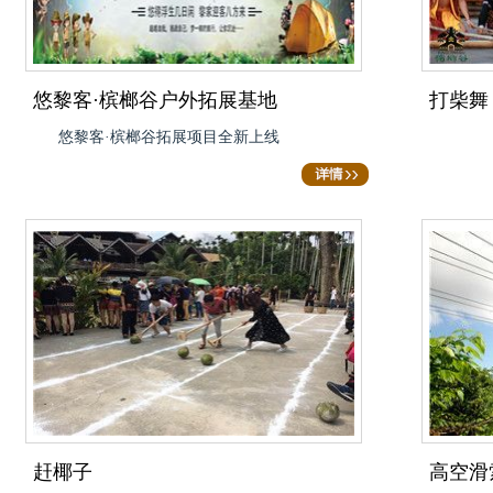
悠黎客·槟榔谷户外拓展基地
打柴舞
悠黎客·槟榔谷拓展项目全新上线
赶椰子
高空滑