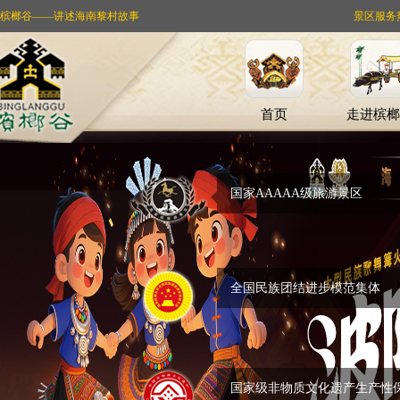
槟榔谷——讲述海南黎村故事
景区服务热线：
首页
走进槟榔
国家AAAAA级旅游景区
全国民族团结进步模范集体
国家级非物质文化遗产生产性