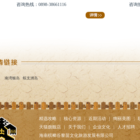
咨询热线：0898-38661116
咨询热线：0
南湾猴岛
蜈支洲岛
精选攻略
|
核心资源
|
近期活动
|
绚丽美图
|
天猫旗舰店
|
关于我们
|
企业文化
|
人才招聘
海南槟榔谷黎苗文化旅游发展有限公司