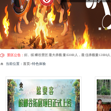
游客朋友：您好。槟榔谷景区最大承载量15000人，最佳承载量1200
景区公告：
节，景区运营时间及演出时间有调整，具体安排：1月24日（除夕）11:30停止售
当前位置：
首页>
特色体验
业时间调整通告】2月4日（年三十）开园时间：08:00；《槟榔·古韵》演出时
谷黎苗文化旅游区门票价格调整的公告：调整后：淡季价格：门票价格为80元