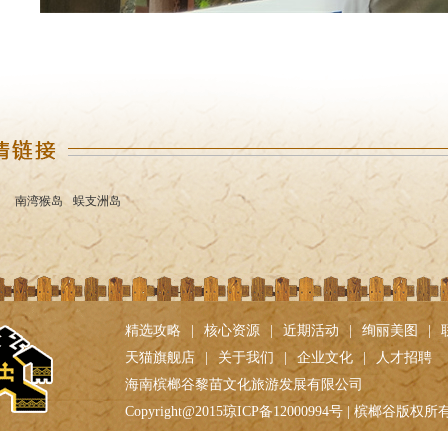
南湾猴岛
蜈支洲岛
精选攻略
|
核心资源
|
近期活动
|
绚丽美图
|
天猫旗舰店
|
关于我们
|
企业文化
|
人才招聘
海南槟榔谷黎苗文化旅游发展有限公司
Copyright@2015琼ICP备12000994号 | 槟榔谷版权所