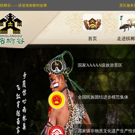
槟榔谷——讲述海南黎村故事
景区服务热线：
首页
走进槟榔
国家AAAAA级旅游景区
全国民族团结进步模范集体
国家级非物质文化遗产生产性