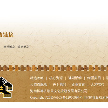
南湾猴岛
蜈支洲岛
精选攻略
|
核心资源
|
近期活动
|
绚丽美图
|
天猫旗舰店
|
关于我们
|
企业文化
|
人才招聘
海南槟榔谷黎苗文化旅游发展有限公司
Copyright@2015琼ICP备12000994号 | 槟榔谷版权所