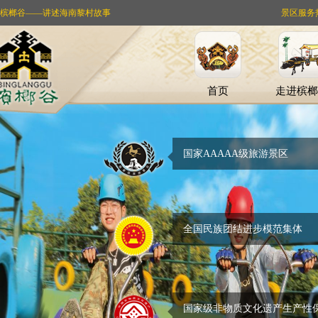
槟榔谷——讲述海南黎村故事
景区服务热线：
首页
走进槟榔
国家AAAAA级旅游景区
全国民族团结进步模范集体
国家级非物质文化遗产生产性